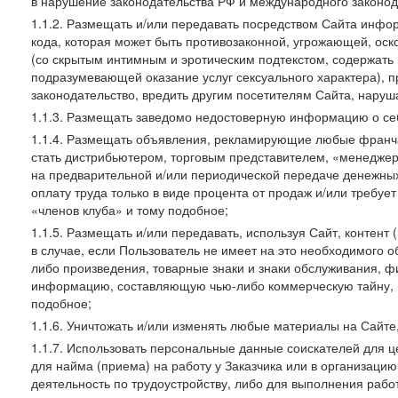
в нарушение законодательства РФ и международного законод
1.1.2. Размещать и/или передавать посредством Сайта инфор
кода, которая может быть противозаконной, угрожающей, оск
(со скрытым интимным и эротическим подтекстом, содержать
подразумевающей оказание услуг сексуального характера), 
законодательство, вредить другим посетителям Сайта, наруша
1.1.3. Размещать заведомо недостоверную информацию о себ
1.1.4. Размещать объявления, рекламирующие любые франча
стать дистрибьютером, торговым представителем, «менедже
на предварительной и/или периодической передаче денежны
оплату труда только в виде процента от продаж и/или требуе
«членов клуба» и тому подобное;
1.1.5. Размещать и/или передавать, используя Сайт, контент
в случае, если Пользователь не имеет на это необходимого 
либо произведения, товарные знаки и знаки обслуживания,
информацию, составляющую чью-либо коммерческую тайну, и
подобное;
1.1.6. Уничтожать и/или изменять любые материалы на Сайте
1.1.7. Использовать персональные данные соискателей для ц
для найма (приема) на работу у Заказчика или в организаци
деятельность по трудоустройству, либо для выполнения рабо