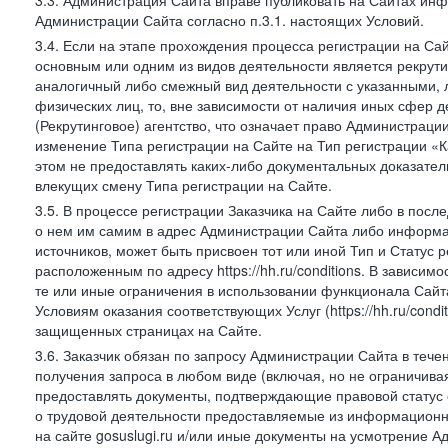
3.3. Администрация Сайта вправе публиковать на Сайтах ин
Администрации Сайта согласно п.3.1. настоящих Условий.
3.4. Если на этапе прохождения процесса регистрации на Сай
основным или одним из видов деятельности является рекрутин
аналогичный либо смежный вид деятельности с указанными, 
физических лиц, то, вне зависимости от наличия иных сфер д
(Рекрутинговое) агентство, что означает право Администраци
изменение Типа регистрации на Сайте на Тип регистрации «К
этом не предоставлять каких-либо документальных доказател
влекущих смену Типа регистрации на Сайте.
3.5. В процессе регистрации Заказчика на Сайте либо в пос
о нем им самим в адрес Администрации Сайта либо информа
источников, может быть присвоен тот или иной Тип и Статус 
расположенным по адресу https://hh.ru/conditions. В зависим
те или иные ограничения в использовании функционала Сайта
Условиям оказания соответствующих Услуг (https://hh.ru/condi
защищенных страницах на Сайте.
3.6. Заказчик обязан по запросу Администрации Сайта в тече
получения запроса в любом виде (включая, но не ограничива
предоставлять документы, подтверждающие правовой статус с
о трудовой деятельности предоставляемые из информацион
на сайте gosuslugi.ru и/или иные документы на усмотрение 