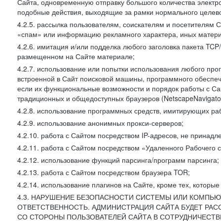
Сайта, одновременную отправку большого количества электро
подобные действия, выходящие за рамки нормального целевог
4.2.5. рассылка пользователям, соискателям и посетителя
«спам» или информацию рекламного характера, иных материа
4.2.6. имитация и/или подделка любого заголовка пакета TCP
размещенном на Сайте материале;
4.2.7. использование или попытки использования любого про
встроенной в Сайт поисковой машины, программного обеспе
если их функциональные возможности и порядок работы с Са
традиционных и общедоступных браузеров (NetscapeNavigator
4.2.8. использование программных средств, имитирующих раб
4.2.9. использование анонимных прокси-серверов;
4.2.10. работа с Сайтом посредством IP-адресов, не принадл
4.2.11. работа с Сайтом посредством «Удаленного Рабочего с
4.2.12. использование функций парсинга/программ парсинга;
4.2.13. работа с Сайтом посредством браузера TOR;
4.2.14. использование плагинов на Сайте, кроме тех, которы
4.3. НАРУШЕНИЕ БЕЗОПАСНОСТИ СИСТЕМЫ ИЛИ КОМПЬЮ
ОТВЕТСТВЕННОСТЬ. АДМИНИСТРАЦИЯ САЙТА БУДЕТ РА
СО СТОРОНЫ ПОЛЬЗОВАТЕЛЕЙ САЙТА В СОТРУДНИЧЕСТ