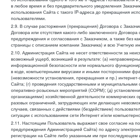
в любое время и без предварительного уведомления Заказчи
использования Сайта с такого IP-адреса до прекращения исп
пользователями.
2.9. В случае расторжения (прекращения) Договора с Заказч
Договора или отсутствия какого-либо заключенного Договора
предупреждения и согласования с Заказчиком, а также без к
страницы с описанием компании Заказчика) и всю Учетную и
2.10. Администрация Сайта не несет ответственности за неи
возможный ущерб, возникший в результате: (а) неправомерн
информационной безопасности или нормального функциониров
в коде, компьютерными вирусами и иными посторонними фраг
(невозможности установления, прекращения и пр.) интернет
Сайта; (г) проведения государственными и муниципальными 
оперативно-розыскных мероприятий (СОРМ); (д) установлени
организациями) хозяйственной деятельности коммерческих о
разовых ограничений, затрудняющих или делающих невозмож
случаев, связанных с действиями (бездействием) пользовате
ситуации с использованием сети Интернет и/или компьютерн
2.11. Настоящим Пользователь выражает свое согласие на п
предупреждения Администрацией Сайта) по адресу электрон
регистрации на Сайте либо указанным им при последующем и