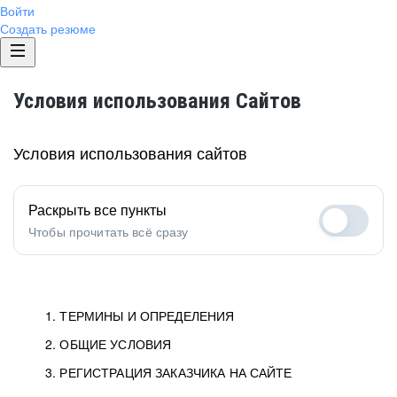
Войти
Создать резюме
Условия использования Сайтов
Условия использования сайтов
Раскрыть все пункты
Чтобы прочитать всё сразу
1. ТЕРМИНЫ И ОПРЕДЕЛЕНИЯ
2. ОБЩИЕ УСЛОВИЯ
1.1. Хэдхантер
исполнитель, юридическое
лицо ООО «Хэдхантер», ИНН
Условия определяют отношения между Заказчиками,
3. РЕГИСТРАЦИЯ ЗАКАЗЧИКА НА САЙТЕ
7718620740, адрес: 125047,
Пользователями и Хэдхантер.